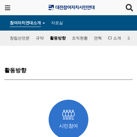
참여자치연대소개
자료실
창립선언문
규약
활동방향
조직현황
연혁
CI 소개
오시
활동방향
시민참여