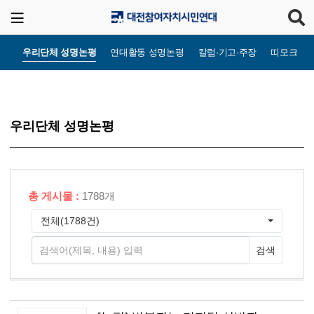
우리단체 성명논평
연대활동 성명논평
칼럼·기고·주장
띠모크라
우리단체 성명논평
총 게시물 :
1788개
전체(1788건)
검색