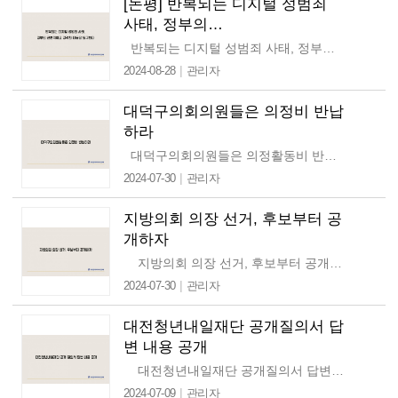
[논평] 반복되는 디지털 성범죄
사태, 정부의…
반복되는 디지털 성범죄 사태, 정부의 근본적이고 강력한 대응을 요구한다 지난 주말, 광범위하고 잔혹한 딥페이크 디지털 성범죄가 공론화되었다. 이번 사태는…
|
2024-08-28
관리자
대덕구의회의원들은 의정비 반납
하라
대덕구의회의원들은 의정활동비 반납하라 7월 24일 대덕구의회는 후반기 의장단 원구성에 실패했다. 2년전 전반기 원구성 실패의 악몽을 되풀이하고 있다. 당시…
|
2024-07-30
관리자
지방의회 의장 선거, 후보부터 공
개하자
지방의회 의장 선거, 후보부터 공개하자 대전시의회는 2024년 7월 10일 의장단 선거를 다시 진행한다. 지난 1∙2차투표에서 단독 후보로 출마한 …
|
2024-07-30
관리자
대전청년내일재단 공개질의서 답
변 내용 공개
대전청년내일재단 공개질의서 답변 내용 공개 대전참여자치시민연대는 지난 6월 20일 대전청년내일재단 권형례 대표이사에게 공개질의서를 발송하였고,…
|
2024-07-09
관리자