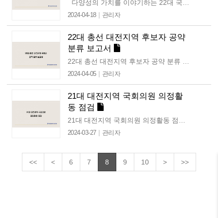
다양성의 가치를 이야기하는 22대 국회가 되길 바란다 지난 4월 10일 22대 국회의원 총 선거가 마무리됐다. 더불어민주당 175석, 국민의힘 108석,…
|
2024-04-18
관리자
22대 총선 대전지역 후보자 공약
분류 보고서
22대 총선 대전지역 후보자 공약 분류 보고서는 pdf 파일로 확인해주세요. 22대 총선 대전지역 후보자 지역구별 공약 분류 폴더 : https://drive.google.com/drive/folders/1BUMbYziGMYjCFvULcccCTNyo820dXMnZ?usp=sharing …
|
2024-04-05
관리자
21대 대전지역 국회의원 의정활
동 점검
21대 대전지역 국회의원 의정활동 점검 오는 4월 10일 치러지는 제22대 국회의원 선거를 앞두고, 지역의 유권자들의 선택을 지원하기 위해 대전참여자치시민연대는 21대…
|
2024-03-27
관리자
<<
<
6
7
8
9
10
>
>>