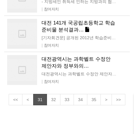
- 지방세인 취득세 인하는 지방과의 협의를 통한 대안마련 후 검토해야 - 주택시장 정상화는 다각적 접근을 통해 구조적 해법 모색해야 7월 22일 정부는 주택시장 정상화를 위해 취득세…
|
참여자치
대전 141개 국공립초등학교 학습
준비물 분석결과…
[기자회견문] 공개된 2012년 학습준비물 결산내역이 다른 이유에 대한 해명을 요구한다! 학습준비물구입비 부풀리기를 중단하고, 학습준비물구입비를 현실화하라! 대전참여자치시민연대는…
|
참여자치
대전광역시는 과학벨트 수정안
제안자와 정부와의…
대전광역시는 과학벨트 수정안 제안자와 정부와의 협의 경위를 낱낱이 공개하라! 과학벨트 기초과학연구원의 과학벨트 입주와 관련 최초 수정제안을 대전시가 했다는…
|
참여자치
<<
<
31
32
33
34
35
>
>>