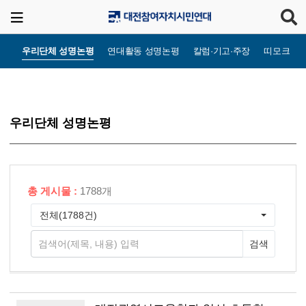
우리단체 성명논평
연대활동 성명논평
칼럼·기고·주장
띠모크라
우리단체 성명논평
총 게시물 :
1788개
전체(1788건)
검색