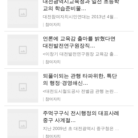
대전광역시교육청과 일선 초등학
교의 학습준비물…
대전참여자치시민연대는 2013년 4월부터 5월까지 대전광역시교육청과 대전 지역 141개 전체 공립초등학교에 2012, 2013년 초등학습준비물 지원계획, 2012년 초등학습준비물…
|
참여자치
언론에 교육감 출마를 밝혔다면
대전발전연구원장직…
<이창기 대전발전연구원장 교육감 출마 기사에 대한 우리의 입장> 언론에 교육감 출마를 밝혔다면 대전발전연구원장직 사임을 요구한다. 언론보도에 의하면 이창기 대전발전연구원장이…
|
참여자치
되풀이되는 관행 타파위한, 특단
의 행정·경영쇄신…
<대전도시철도공사 전별금 관행 논란에 대한 우리의 입장> 되풀이되는 관행 타파위한, 특단의 행정·경영쇄신 촉구한다! 2011년도 대전도시철도 당기순손실액이…
|
참여자치
주먹구구식 전시행정의 대표사례
중구 사계절…
지난 2009년 초 대전광역시 중구청은 남녀노소 즐길 수 있는 명품 스포츠시설로 조성하겠다는 목표 하에 국민체육진흥기금 3억5천만원과 구 자체예산 3억 5천만원 등 총 7억원을 투자하여…
|
참여자치