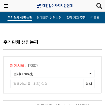
우리단체 성명논평
연대활동 성명논평
칼럼·기고·주장
띠모크라
우리단체 성명논평
총 게시물 :
1788개
전체(1788건)
검색