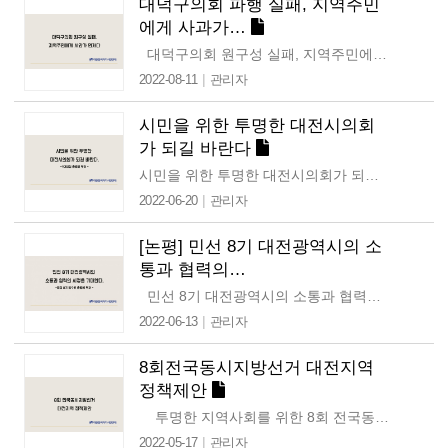
대덕구의회 파행 실패, 지역주민
에게 사과가…
대덕구의회 원구성 실패, 지역주민에게 사과가 먼저다 대덕구의회는 지난 7월 7일 제263회 임시회에서 원구성을 하지 못한 채 21일 폐회했다. 오는 8월 12일 양당은…
|
2022-08-11
관리자
시민을 위한 투명한 대전시의회
가 되길 바란다
시민을 위한 투명한 대전시의회가 되길 바란다 -9대의회 출범에 부쳐- 지난 6월 1일 8회 전국동시지방선거가 마무리됐다. 더불어민주당이 4석, 국민의힘이 18석을 가져가며 지난 8대의회와는…
|
2022-06-20
관리자
[논평] 민선 8기 대전광역시의 소
통과 협력의…
민선 8기 대전광역시의 소통과 협력의 시정을 기대한다. -민선 8기 인수위 출범에 부쳐 - 지난 6월 1일 전국동시지방선거를 통해 이장우 후보가…
|
2022-06-13
관리자
8회전국동시지방선거 대전지역
정책제안
투명한 지역사회를 위한 8회 전국동시지방선거 대전지역 정책 제안 제안 취지 풀뿌리 지방자치와 참여 민주주의 발전을 위해 권력감시, 주민참여 운동을…
|
2022-05-17
관리자