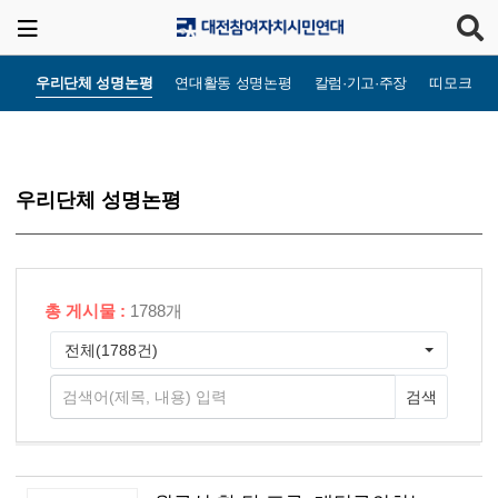
우리단체 성명논평
연대활동 성명논평
칼럼·기고·주장
띠모크라
우리단체 성명논평
총 게시물 :
1788개
전체(1788건)
검색