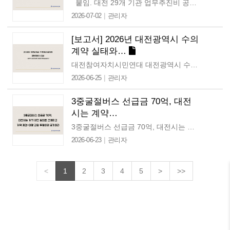
붙임. 대전 29개 기관 업무추진비 공개 실태 평가표 1부. [성명] 대전시 AI 행정, '기구 신설'에 부쳐, '정보공개의…
|
2026-07-02
관리자
[보고서] 2026년 대전광역시 수의
계약 실태와…
대전참여자치시민연대 대전광역시 수의계약 실태와 제도개선 보고서 민선7기·민선8기 본청 계약 전수분석을 중심으로 ■ 일시 : 2026년 6월 25일 ■ 작성 : 대전참여자치시민연대…
|
2026-06-25
관리자
3중굴절버스 선급금 70억, 대전
시는 계약…
3중굴절버스 선급금 70억, 대전시는 계약 이행 실태를 공개하고 계약 체결-이행 과정 투명하게 공개하라 6월 19일 언론보도를 통해 대전시가 추진해온 대당…
|
2026-06-23
관리자
<
1
2
3
4
5
>
>>