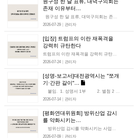
원구성 한 달 표류, 대덕구의회는
존재 이유부터…
원구성 한 달 표류, 대덕구의회는 존재 이유부터 증명하라 대덕구의회는 지난 7월 6일부터 8일까지 열린 임시회에서 의장단 선출을 시도했으나, 국민의힘 의원들의…
|
2026-07-29
관리자
[입장] 트럼프의 이란 재폭격을
강력히 규탄한다
트럼프의 이란 재폭격을 강력히 규탄한다 — 권력욕에 사로잡힌 노년의 전쟁광들의 전쟁을 즉각 중단하라 "노인들은 전쟁을 선포한다.…
|
2026-07-24
관리자
[성명-보고서]대전광역시는 "쪼개
기·간판 갈이"…
붙임. 1. 성명서 1부 2. 별첨 2 수의계약 조사 보고서(2차)…
|
2026-07-14
관리자
[평화연대위원회] 방위산업 감시
를 약화시키는…
방위산업 감시를 약화시키는 사업타당성조사 기준금액 완화에 반대한다 — 방위사업법 시행령 일부개정령안 입법예고에 부쳐 국방부는 2026년…
|
2026-07-09
관리자