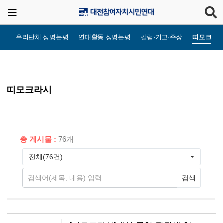
우리단체 성명논평
연대활동 성명논평
칼럼·기고·주장
띠모크라
띠모크라시
총 게시물 :
76개
전체(76건)
검색