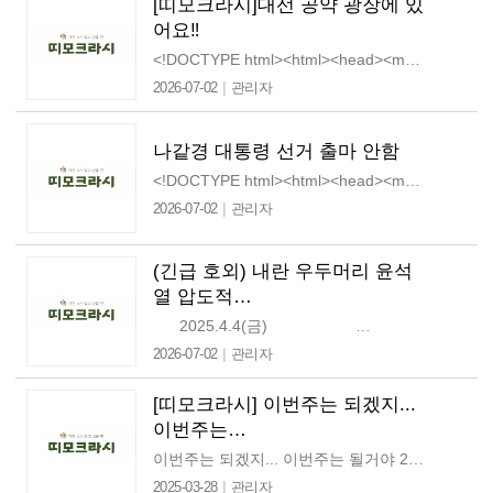
[띠모크라시]대선 공약 광장에 있
어요‼️
<!DOCTYPE html><html><head><meta content="width=device-width, initial-scale=1,…
|
2026-07-02
관리자
나같경 대통령 선거 출마 안함
<!DOCTYPE html><html><head><meta content="width=device-width, initial-scale=1,…
|
2026-07-02
관리자
(긴급 호외) 내란 우두머리 윤석
열 압도적…
2025.4.4(금) …
|
2026-07-02
관리자
[띠모크라시] 이번주는 되겠지...
이번주는…
이번주는 되겠지... 이번주는 될거야 2025.3.26(수) 안녕하세요, 띠모예요. 영남 지역을 중심으로 산불이 계속해서 번지면서 너무 많은 피해가 발생했어요. 산불로 운명을 달리한…
|
2025-03-28
관리자