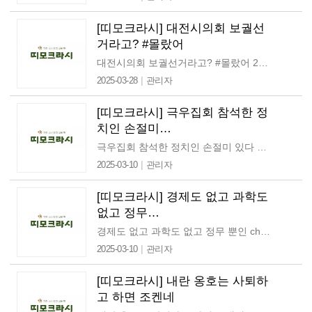
[띠모크라시] 대전시의회 보궐선
거라고? #몰랐어
대전시의회 보궐선거라고? #몰랐어 2025.3.12(수) 안녕하세요, 띠모예요. 이번주는 확실히 날이 풀린 게 느껴지지 않나요? 띠모를 포함해 많은 분들의 옷이 얇아졌더라고요! 그치만…
|
2025-03-28
관리자
[띠모크라시] 극우집회 참석한 정
치인 손절미…
극우집회 참석한 정치인 손절미 있다 2025.2.26(수) 안녕하세요. 띠모입니다. 윤석열 탄핵 심판 변론이 어제(2월 25일) 끝났어요. 이제 헌법재판소 선고만 남아있는 상황이에요.…
|
2025-03-10
관리자
[띠모크라시] 경제도 없고 과학도
없고 정무…
경제도 없고 과학도 없고 정무 뿐인 chill guy일 때 : 2025.2.12(수) 안녕하세요. 띠모입니다. 지난 2월 10일, 대전의 한 초등학교에서 교사에 의해 학생이…
|
2025-03-10
관리자
[띠모크라시] 내란 옹호는 사퇴하
고 하면 조켄네