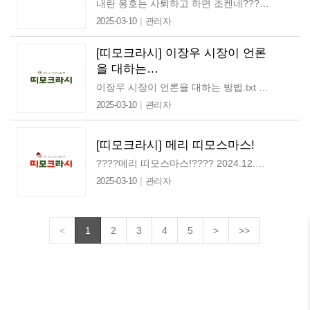
내란 옹호는 사퇴하고 하면 조켄네???? 2025.1.22(수) 안녕하세요. 띠모입니다. 연일 터져 나오는 소식들을 보고 있으면 지치기도 하고 잠을 이루기 어려우신 분들도 많을 것…
|
2025-03-10
관리자
[띠모크라시] 이장우 시장이 언론
을 대하는…
이장우 시장이 언론을 대하는 방법.txt 2025.1.8(수) 안녕하세요, 띠모입니다. 님, 새해 복 많이 받으세요! 새해 인사를 건네기도 어려운 시기예요. 더욱 더 전 지구에 평화를…
|
2025-03-10
관리자
[띠모크라시] 메리 띠모스마스!
????메리 띠모스마스!???? 2024.12.25(수) 안녕하세요, 띠모예요. 메리 띠모스마스!???? 님, 행복한 크리스마스 보내고 계신가요? 벌써 2024년 마지막 띠모크라시네요.…
|
2025-03-10
관리자
<
1
2
3
4
5
>
>>