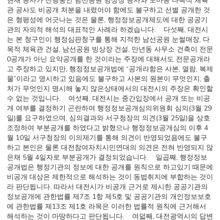
현재 공사가 진행중인 남선공원 빙상장 공사와 도마동 다목적 체육
관 공사도 비공개 처분을 내렸어야 함에도 불구하고 선별 공개한 것
은 형평성에 어긋나는 것은 물론, 행정정보공개제도에 대한 공공기
관의 자의적 해석의 대표적인 사례라 하겠습니다. 다섯째, 대전시
는 본 청구인이 행정심판청구를 통해 지적한 남선공원 눈썰매장, 다
목적 체육관 건설, 남선공원 빙상장 건설, 만년동 사무소 건축이 전문
0공개가 아닌 요약공개를 한 것이라는 주장에 대해서도 전문공개라
고 주장하고 있지만, 행정정보공개법에 “공개라함은 사본, 열람, 복제
물”이라고 명시하고 있음에도 불구하고 사본의 원본이 무엇인지, 출
처가 무엇인지 명시해 놓지 않은상태에서의 대전시의 주장은 확인할
수 없는 것입니다. 여섯째, 대전시는 중간입장에서 공개 또는 비공
개 여부를 결정하기 곤란하여 행정정보공개심의위원회 심의(3월 29
일)를 요구하였으며, 심의결과와 서구청장의 의견(3월 25일)을 상호
조정하여 부분공개를 하였다고 밝혔으나 행정정보공개심의 이후 4
월 10일 서구청장의 이의제기를 통해 의견이 반영되었음에도 불구
하고 본인은 물론 대전참여자치시민연대의 의견은 전혀 반영되지 않
은채 5월 4일자로 부분공개가 결정되었습니다. 일곱째, 행정정보
공개법은 행정기관의 정보에 대한 공개를 원칙으로 하고있기 때문에
비공개 대상은 제한적으로 해석하는 것이 동법취지에 부합하는 것이
라 판단됩니다. 따라서 대전시가 비공개 근거로 제시한 공공기관의
정보공개에 관한법률 제7조 1항 제5호 및 공공기관의 개인정보보호
에 관한법률 제13조 제1호 라목은 이러한 법률적 원칙에 근거해서
해석하는 것이 마땅하다고 판단됩니다. 여덟째, 대전광역시의 답변