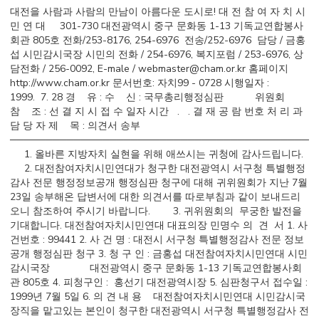
대전을 사람과 사람의 만남이 아름다운 도시로! 대 전 참 여 자 치 시
민 연 대 301-730 대전광역시 중구 문화동 1-13 기독교연합봉사
회관 805호 전화/253-8176, 254-6976 전송/252-6976 담당 / 금홍
섭 시민감시국장 시민의 전화 / 254-6976, 복지포럼 / 253-6976, 상
담전화 / 256-0092, E-male / webmaster@cham.or.kr 홈페이지
http://www.cham.or.kr 문서번호: 자치99 - 0728 시행일자 :
1999. 7. 28 경 유 : 수 신 : 국무총리행정심판 위원회
참 조 : 선 결 지 시 접 수 일자 시간 . . 결 재 공 람 번호 처 리 과
담 당 자 제 목 : 의견서 송부
──────────────────────────────────────────
1. 올바른 지방자치 실현을 위해 애쓰시는 귀청에 감사드립니다.
2. 대전참여자치시민연대가 청구한 대전광역시 서구청 특별행정
감사 전문 행정정보공개 행정심판 청구에 대해 귀위원회가 지난 7월
23일 송부해온 답변서에 대한 의견서를 따로부침과 같이 보내드리
오니 참조하여 주시기 바랍니다. 3. 귀위원회의 무궁한 발전을
기대합니다. 대전참여자치시민연대 대표의장 민명수 의 견 서 1. 사
건번호 : 99441 2. 사 건 명 : 대전시 서구청 특별행정감사 전문 정보
공개 행정심판 청구 3. 청 구 인 : 금홍섭 대전참여자치시민연대 시민
감시국장 대전광역시 중구 문화동 1-13 기독교연합봉사회
관 805호 4. 피청구인 : 홍선기 대전광역시장 5. 심판청구서 접수일 :
1999년 7월 5일 6. 의 견 내 용 대전참여자치시민연대 시민감시국
장직을 맡고있는 본인이 청구한 대전광역시 서구청 특별행정감사 전