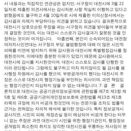
서 내용과는 직접적인 연관성은 없지만, 서구청이 대전시에 3월 22
일자로 제출한 의견서에서는 감사처분 사항 착실히 이행하고 있다고
밝혔음에도 불구하고 4월 10일자로 시에 제출한 이의신청서에서는
감사결과 자체가 부당하다는 의견을 밝히고 있습니다. 결과론적으로
대전시가 상호모순된 주장을 펴는 서구청의 의견을 받아들여 부분공
개 결정한 것인데, 이는 대전시 스스로가 감사결과가 잘못된 것을 인
정하는 것이라 여겨집니다. 아홉번째, 본인이 소속되어있는 대전참
여자치시민연대는 서구청의 부당, 불법행정에 대해 더 많은 시민적
피해를 미연에 방지하기 위해 감사원과 대전시에 특별행정감사를 청
원한것이며, 이에대한 충분한 이유가 있었기 때문에 감사원에서도
대전시에 감사를 지시한것이며, 대전시 스스로도 감사를 단행한 것
이라 판단됩니다. 그럼에도 불구하고 마치 하지않아도 될 감사를 봉
사행정 차원에서 감사를 했으며, 부분공개까지 했다는 대전시의 주
장은 스스로 대전시의 행정기능을 부인하는 처사이며, 과연 책임있
는 행정기관인지 의심하지 않을 수 없는 대목입니다. 7. 결 론 결
론적으로 대전시는 공공기관의정보공개에 관한법률 제7조 제1항 제
5호 및 제6호, 공공기관의개인정보보호에 관한법률 제13조 제1호
라목의 규정에 의거 비공개 한것인데 이는 전문가들 조차도 법률적
근거는 전혀없는 자의적 해석에 불가한 것입니다. 특히 정보공개시
공사지연, 시민의 피해, 재정손실 등이 예상되어 비공개 한다는 터무
니 없는 주장은 과연 대전시가 시민을 위한 행정기관인지, 행정정보
공개법의 최소한의 취지도 망각한 대전시민을 우롱하는 처사임이 분