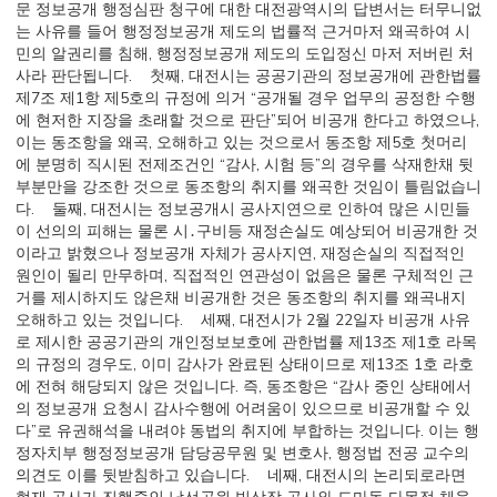
문 정보공개 행정심판 청구에 대한 대전광역시의 답변서는 터무니없
는 사유를 들어 행정정보공개 제도의 법률적 근거마저 왜곡하여 시
민의 알권리를 침해, 행정정보공개 제도의 도입정신 마저 저버린 처
사라 판단됩니다. 첫째, 대전시는 공공기관의 정보공개에 관한법률
제7조 제1항 제5호의 규정에 의거 “공개될 경우 업무의 공정한 수행
에 현저한 지장을 초래할 것으로 판단”되어 비공개 한다고 하였으나,
이는 동조항을 왜곡, 오해하고 있는 것으로서 동조항 제5호 첫머리
에 분명히 직시된 전제조건인 “감사, 시험 등”의 경우를 삭재한채 뒷
부분만을 강조한 것으로 동조항의 취지를 왜곡한 것임이 틀림없습니
다. 둘째, 대전시는 정보공개시 공사지연으로 인하여 많은 시민들
이 선의의 피해는 물론 시․구비등 재정손실도 예상되어 비공개한 것
이라고 밝혔으나 정보공개 자체가 공사지연, 재정손실의 직접적인
원인이 될리 만무하며, 직접적인 연관성이 없음은 물론 구체적인 근
거를 제시하지도 않은채 비공개한 것은 동조항의 취지를 왜곡내지
오해하고 있는 것입니다. 세째, 대전시가 2월 22일자 비공개 사유
로 제시한 공공기관의 개인정보보호에 관한법률 제13조 제1호 라목
의 규정의 경우도, 이미 감사가 완료된 상태이므로 제13조 1호 라호
에 전혀 해당되지 않은 것입니다. 즉, 동조항은 “감사 중인 상태에서
의 정보공개 요청시 감사수행에 어려움이 있으므로 비공개할 수 있
다”로 유권해석을 내려야 동법의 취지에 부합하는 것입니다. 이는 행
정자치부 행정정보공개 담당공무원 및 변호사, 행정법 전공 교수의
의견도 이를 뒷받침하고 있습니다. 네째, 대전시의 논리되로라면