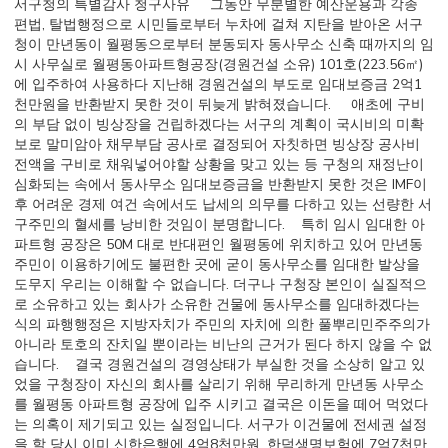
서구청의 특별감사 청구사유 그동안 무분별한 예산운용과 각종
편법, 탈법행정으로 시민들로부터 누차에 걸쳐 지탄을 받아온 서구
청이 만년동이 월평동으로부터 분동되자 동사무소 신축 때까지의 임
시 사무실로 월평동아파트형공장(경원건설 소유) 101호(223.56㎡)
에 입주하여 사용하다 지난해 경원건설의 부도로 임대보증금 2억1
천만원을 반환받지 못한 것이 뒤늦게 밝혀졌습니다. 애초에 구비
의 부담 없이 빙상장을 건립하겠다는 서구의 계획이 국시비의 미확
보로 말미암아 채무부담 공사로 결정되어 자칫하면 빙상장 공사비
전액을 구비로 채워넣어야할 상황을 맞고 있는 등 구청의 재정난이
심화되는 속에서 동사무소 임대보증금을 반환받지 못한 것은 IMF이
후 어려운 경제 여건 속에서도 납세의 의무를 다하고 있는 선량한 서
구주민의 혈세를 낭비한 것임이 분명합니다. 특히 임시 임대한 아
파트형 공장은 50M 대로 반대편인 월평동에 위치하고 있어 만년동
주민이 이용하기에도 불편한 곳에 굳이 동사무소를 임대한 발상을
도무지 우리는 이해할 수 없습니다. 더구나 구청장 본인이 실질적으
로 소유하고 있는 회사가 소유한 건물에 동사무소를 임대하겠다는
식의 파행행정은 지방자치가 주민의 자치에 의한 풀뿌리민주주의가
아니라 토호의 잔치일 뿐이라는 비난의 근거가 된다 하지 않을 수 없
습니다. 결국 경원건설의 경영상태가 부실한 것을 소상히 알고 있
었을 구청장이 자신의 회사를 살리기 위해 무리하게 만년동 사무소
를 월평동 아파트형 공장에 입주 시키고 결국은 이돈을 떼어 먹었다
는 의혹이 제기되고 있는 실정입니다. 서구가 이건물에 전세권 설정
을 할 당시 이미 신한은행에 4억8천만원, 한덕생명보험에 7억7천만