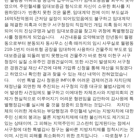
던 월평동 아파트형 공장에 입주하였다가 임대보증금을 회수치 못하
였으며, 주민혈세를 임대보증금 형식으로 자신이 소유한 회사를 지
원하였다가 반환치 못한 것은 물론, 임대계약 전에 이미 부도설과
16억5천억원의 근저당 설정이 되어있었음에도 불구하고 임대계약
을 체결한 의혹과 이헌구 서구청장의 직접적인 개입 의혹 등이 제기
되어 이의 진상규명과 날린 임대보증금을 찾고자 귀청에 특별행정감
사를 청원하게 되었습니다. 사건내용을 요약해보면 만년동이 월평
동으로부터 분동되자 동사무소 신축 때까지의 임시 사무실로 월평동
218-1번지 아파트형 공장을 임대하여 사용하다 건물주의 부도로 임
대보증금을 되돌려 받지 못했는데 건물주가 바로 현재 이헌구 서구
청장이 실질 소유주인 경원건설이며, 또한 사건이 발생되자 서구청
은 경원건설 재산 47건에 대해 가압류 신청을 통해 재산을 되찾겠다
고 하였으나 확인한 결과 찾을 수 있는 재산 내역이 전혀없었습니
다. 이번 특별 감사 청원은 IMF이후 어려운 경제여건과 자치단체
재정난을 외면한 채 추진되는 서구청의 각종 대규모 불법사업에 이
어 발생한 사건임에도 불구하고 이에대한 자체조사와 지방의회의 견
제가 현실적으로 이루어지기 어려운 형편임을 감안하여 감사원에 특
별행정감사를 실시해 줄 것을 정중히 요청하는 것입니다. 자치단
체의 이러한 계속되는 부당행정과 주민혈세 낭비는 지방자치에 대한
주민 신뢰의 붕괴는 물론 지방자치제에 대한 불신까지도 제기되고
있는 상태이며, 그 피해는 지역주민이 고스란히 입게된다는 점에서
서구청에 대한 특별감사 청구는 올바른 지방자치제를 정착시키는 것
이며, 시민의 피해를 최소화하기 위한 조치입니다. - 따로첨부 1 /