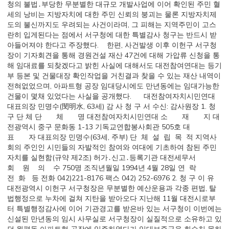
청의 불법․부당한 무분별한 대규모 개발사업에 이어 확인된 주민 혈
세의 낭비는 지방자치에 대한 주민 신뢰의 붕괴는 물론 지방자치제
도의 불신까지도 우려되는 사건이라며, 그 피해는 지역주민이 고스
란히 입게된다는 점에서 서구청에 대한 특별감사 청구는 반드시 받
아들어져야 한다고 주장했다. 한편, 사건발생 이후 이헌구 서구청
장이 기자회견을 통해 경원건설 재산 47건에 대해 가압류 신청을 통
해 임대료를 되찾겠다고 밝힌 사실에 대해서도 대전참여연대는 등기
부 등본 및 건물대장 확인작업을 거친결과 찾을 수 있는 재산 내역이
전혀없었으며, 아파트형 공장 임대당시에도 만년동에는 임대가능한
건물이 몇채 있었다는 사실을 공개했다. 대전참여자치시민연대
대표의장 민명수(閔明水, 63세) 감 사 청 구 서 수신: 감사원장 1. 청
구 단 체 단 체 명 대전참여자치시민연대 소 재 지 대
전광역시 중구 문화동 1-13 기독교연합봉사회관 505호 대
표 자 대표의장 민명수(63세, 주부) 단 체 설 립 목 적 지역사
회의 주인인 시민들의 자발적인 참여와 여대에 기초하여 참된 주민
자치를 실현함(규약 제2조) 허가․신고․등록기관 대전세무서
회 원 의 수 750명 조직년월일 1994년 4월 28일 연 락
전 화 등 전화 042)221-8176 팩스 042) 252-6976 2. 청 구 이 유
대전광역시 이헌구 서구청장은 무분별한 예산운용과 각종 편법, 탈
법행정으로 누차에 걸쳐 지탄을 받아오다 지난해 11월 대전시로부
터 특별행정감사에 이어 기관경고를 받은바 있는 서구청이 이번에는
신설된 만년동의 임시 사무실로 서구청장이 실질적으로 소유하고 있