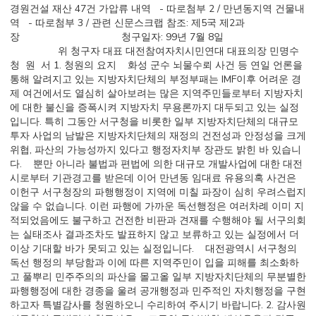
경원건설 재산 47건 가압류 내역 - 따로첨부 2 / 만년동지역 건물내
역 - 따로첨부 3 / 관련 신문스크랩 참조: 제5국 제2과
장 청구일자: 99년 7월 8일
위 청구자 대표 대전참여자치시민연대 대표의장 민명수
청 원 서 1. 청원의 요지 화성 군수 뇌물수뢰 사건 등 연일 언론을
통해 알려지고 있는 지방자치단체의 부정부패는 IMF이후 어려운 경
제 여건에서도 열심히 살아보려는 많은 지역주민들로부터 지방자치
에 대한 불신을 증폭시켜 지방자치 무용론까지 대두되고 있는 실정
입니다. 특히 그동안 서구청을 비롯한 일부 지방자치단체의 대규모
투자 사업의 남발은 지방자치단체의 재정의 건전성과 안정성을 크게
위협, 파산의 가능성까지 있다고 행정자치부 장관도 밝힌 바 있습니
다. 뿐만 아니라 불법과 편법에 의한 대규모 개발사업에 대한 대전
시로부터 기관경고를 받은데 이어 만년동 임대료 유용의혹 사건은
이헌구 서구청장의 파행행정이 지역에 미칠 파장이 심히 우려스럽지
않을 수 없습니다. 이런 파행에 가까운 독선행정은 여러차례 이미 지
적되었음에도 불구하고 건전한 비판과 견재를 수행해야 될 서구의회
는 실태조사 결과조차도 발표하지 않고 보류하고 있는 실정에서 더
이상 기대할 바가 못되고 있는 실정입니다. 대전광역시 서구청의
독선 행정의 부당함과 이에 따른 지역주민이 입을 피해를 최소화하
고 풀뿌리 민주주의의 파산을 몰고올 일부 지방자치단체의 무분별한
파행행정에 대한 경종을 울려 공개행정과 민주적인 자치행정을 구현
하고자 특별감사를 청원하오니 수리하여 주시기 바랍니다. 2. 감사원