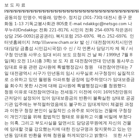
보 도 자 료
ꠚꠚꠚꠚꠚꠚꠚꠚꠚꠚꠚꠚꠚꠚꠚꠚꠚꠚꠚꠚꠚꠚꠚꠚꠚꠚꠚꠚꠚꠚꠚꠚꠚ
공동의장 민명수, 박용래, 양현수, 정지강 (301-730) 대전시 중구 문
화동 1-13 기독교봉사회관 805호 E-mail ndakkgc@netsgo.com 나
우누리IDndakkgc 전화 221-8176, 시민의 전화 254-6976 작은권리
상담 256-0092(공공권리), 복지포럼 253-6976, 팩스 252-6976, 인
터넷홈페이지 :http:\\\\www.cham.or.kr 발 신 / 대전참여자치시민연
대(담당 금홍섭 시민감시국장) 수 신 / 각 언론사 담당기자 제 목 / 서
구청 만년동 사무소 임대 비리 보도 요청의 건 날 짜 / 1999년 7월 8
일(목) 오전 11시(총 3쪽) 보 도 자 료 대전참여연대 만년동 동사무소
임대료 유용 관련 감사원에 특별행정감사 청원 대전참여연대는 7
일 대전광역시 서구가 만년동의 임시 사무실로 서구청장이 실질적으
로 소유하고 있던 월평동 아파트형 공장에 입주하였다가 임대보증금
을 회수치 못한 사건에 대해 감사원에 특별행정감사를 청원했다.
청원 이유로 대전참여연대는 전세등기 이전에 이미 16억5천만원의
근저당이 설정되어 있어 임대보증금의 반환이 불확실한 상태로 공공
기관 입주에는 부적절하였음에도 불구하고 임대계약이 체결된 과정
과 이헌구 청장 본인이 실질적인 소유주로 되어있는 건물에 구청장
이 개인기업을 위해 합법적인 형태로 유용하고 이를 비밀에 부쳤다
는 의혹, 그리고 부도사실을 알면서도 담당공무원에게 자신의 건물
에 임대할 것을 강요했는지에 대한 진상규명과 찾지못하고 있는 만
년동 임대료 반환을 위해 청원을 하게되었다고 밝혔다. 또한 서구