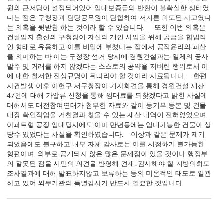
원의 근저당이 설정되어있어 임대보증금의 반환이 불확실한 상태였
다는 점은 구청장과 담당공무원이 담합하여 저지른 의도된 사고였다
는 의혹을 뒷받침 하는 것이라 할 수 있습니다. 또한 이번 의혹은
건설업자 출신의 구청장이 자신의 개인 사업을 위해 공금을 합법적
인 형태로 유용하고 이를 비밀에 부쳤다는 점에서 공직윤리의 파산
을 의미하는 바 이는 구청장 선거 당시에 경원건설과는 일체의 공사
발주 및 거래를 하지 않겠다는 스스로의 공약을 저버린 행위로서 이
에 대한 철저한 진상규명이 뒤따라야 할 것이라 사료됩니다. 한편
사건발생 이후 이헌구 서구청장이 기자회견을 통해 경원건설 재산
47건에 대해 가압류 신청을 통해 임대료를 되찾겠다고 밝힌 사실에
대해서도 대전참여연대가 첨부한 자료와 같이 등기부 등본 및 건물
대장 확인작업을 거친결과 찾을 수 있는 재산 내역이 전혀없었으며,
아파트형 공장 임대당시에도 이미 만년동에는 임대가능한 건물이 상
당수 있었다는 사실을 확인하였습니다. 이상과 같은 문제가 제기
되었음에도 불구하고 내부 자체 감사로는 이를 시정하기 불가능한
형편이며, 외부로 공개되지 않은 많은 문제점이 있을 것이나 행정부
의 잘못된 점을 시민의 의견을 반영해 견재․감시해야 할 지방의회도
조사결과에 대해 발표하지않고 보류하는 등의 미온적인 태도로 일관
하고 있어 외부기관의 특별감사가 반드시 필요한 것입니다.