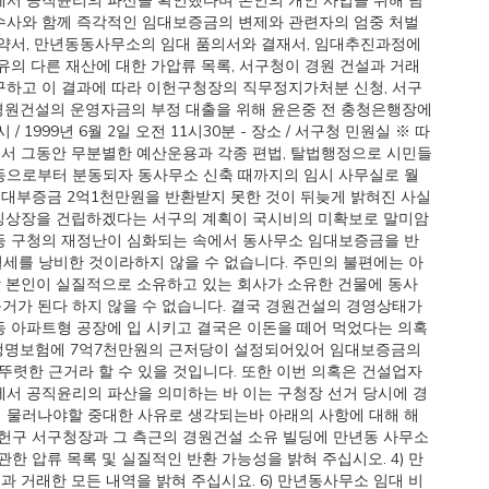
에서 공직윤리의 파산을 확인했다며 본인의 개인 사업을 위해 담
수사와 함께 즉각적인 임대보증금의 변제와 관련자의 엄중 처벌
약서, 만년동동사무소의 임대 품의서와 결재서, 임대추진과정에
소유의 다른 재산에 대한 가압류 목록, 서구청이 경원 건설과 거래
구하고 이 결과에 따라 이헌구청장의 직무정지가처분 신청, 서구
경원건설의 운영자금의 부정 대출을 위해 윤은중 전 충청은행장에
1999년 6월 2일 오전 11시30분 - 장소 / 서구청 민원실 ※ 따
 의 서 그동안 무분별한 예산운용과 각종 편법, 탈법행정으로 시민들
동으로부터 분동되자 동사무소 신축 때까지의 임시 사무실로 월
 임대부증금 2억1천만원을 반환받지 못한 것이 뒤늦게 밝혀진 사실
이 빙상장을 건립하겠다는 서구의 계획이 국시비의 미확보로 말미암
등 구청의 재정난이 심화되는 속에서 동사무소 임대보증금을 반
혈세를 낭비한 것이라하지 않을 수 없습니다. 주민의 불편에는 아
 본인이 실질적으로 소유하고 있는 회사가 소유한 건물에 동사
거가 된다 하지 않을 수 없습니다. 결국 경원건설의 경영상태가
동 아파트형 공장에 입 시키고 결국은 이돈을 떼어 먹었다는 의혹
한덕생명보험에 7억7천만원의 근저당이 설정되어있어 임대보증금의
렷한 근거라 할 수 있을 것입니다. 또한 이번 의혹은 건설업자
에서 공직윤리의 파산을 의미하는 바 이는 구청장 선거 당시에 경
 물러나야할 중대한 사유로 생각되는바 아래의 사항에 대해 해
 이헌구 서구청장과 그 측근의 경원건설 소유 빌딩에 만년동 사무소
한 압류 목록 및 실질적인 반환 가능성을 밝혀 주십시오. 4) 만
과 거래한 모든 내역을 밝혀 주십시요. 6) 만년동사무소 임대 비