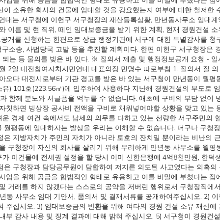
사업을 위해 공금을 합법적인 형태로 유용하고 이를 비밀에 부쳤다는 점
신이 소유한 회사의 건물에 임대할 것을 강요했는지 여부에 대한 철저한 
여연대는 서구청에 이헌구 서구청장의 재산등록상황, 만년동사무소 임대계
와 이름 및 현 직위, 떼인 임대보증금을 받기 위한 계획, 현재 경원건설 
보공개를 신청하는 한편으로 상급 행정기관에 서구에 대한 특별감사를 청
구소송, 사법당국 고발 등을 추진할 계획이다. 한편 이헌구 서구청장은 
되는 등 물의를 빚은 바 있다. ※ 질의서 제출 및 행정정보공개 요청 - 일시 / 
년 6월 2일 대전참여자치시민연대 대표의장 민명수 따로부침 1. 질의서 질
받아오다 대전시로부터 기관 경고를 받은 바 있는 서구청이 만년동이 월평
) 101호(223.56㎡)에 입주하여 사용하다 지난해 경원건설의 부도로
민과 함께 분노와 서글픔을 억누를 수 없습니다. 애초에 구비의 부담 없
 자칫하면 빙상장 공사비 전액을 구비로 채워넣어야할 상황을 맞고 있는 
어려운 경제 여건 속에서도 납세의 의무를 다하고 있는 선량한 서구주민의 
 월평동에 임대하자는 발상을 우리는 이해할 수 없습니다. 더구나 구청장
은 지방자치가 주민의 자치가 아니라 토호의 잔치일 뿐이라는 비난의 근
을 구청장이 자신의 회사를 살리기 위해 무리하게 만년동 사무소를 월평
서구가 이건물에 전세권 설정을 할 당시 이미 신한은행에 4억8천만원, 
은 구청장과 담당공무원이 담합하여 저지른 의도된 사고였다는 의혹의 뚜
사업을 위해 공금을 합법적인 형태로 유용하고 이를 비밀에 부쳤다는 점
 및 거래를 하지 않겠다는 스스로의 공약을 저버린 행위로서 구청장직에서
 만년동 사무소 임대 기안서, 품의서 및 결재서류를 공개하여주십시오. 2)
주십시오. 3) 임대보증금의 반환을 위해 여타의 경원 건설 소유 재산에 관
부 감사 내용 및 징계 결과에 대해 밝혀 주십시오. 5) 서구청이 경원건설