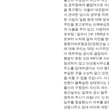
출신의 구청장이 자신의 개인 
당 공무원에게 불법적으로 자
을 촉구했다. 아울러 대전참
서 관여한 당시의 공무원 직위
한 사업의 일람 등에 대해 정
주민을 원고로하는 손해배상청
게 뇌물을 주어 입건, 사법처리 
로부침 / 질의서 1부 1999
로부터 누차에 걸쳐 지탄을 
평동아파트형공장(경원건설 소유
에 대해 우리는 50만 서구주
아 채무부담 공사로 결정되어
환받지 못한 것은 IMF이후 
랑곳하지 않고 만년동사무소를
무소를 임대하겠다는 식의 행정
부실한 것을 소상히 알고 있었
을 피할 수 없을 것입니다. 
반환이 불확실한 상태였다는 점
출신의 구청장이 자신의 개인 
원건설과는 일체의 공사 발주
명하여 주시기 바랍니다. 1)
입주를 종용했는지 여부를 밝혀 
년동사무소 임대 비리에 대한 내