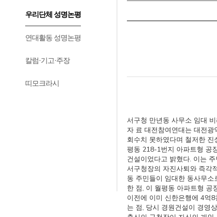
우리단체 성명논평
연대활동 성명논평
칼럼·기고·주장
띠모크라시
서구청 만년동 사무소 임대 비리 보
자 료 대전참여연대는 대전광
회수치 못하였다며 철저한 진
평동 218-1번지 아파트형 
건설이었다고 밝혔다. 이는 
서구청장의 자진사퇴와 즉각적
동 주민들이 임대한 동사무소로
한 점, 이 월평동 아파트형 
이전에 이미 신한은행에 4억
는 점, 당시 경원건설이 경영