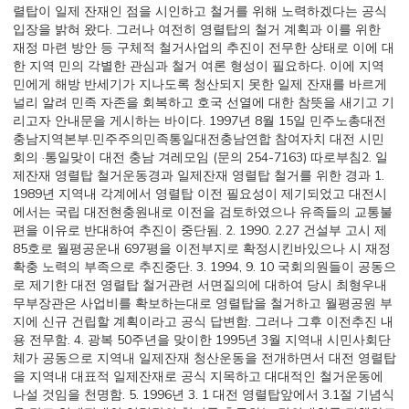
렬탑이 일제 잔재인 점을 시인하고 철거를 위해 노력하겠다는 공식
입장을 밝혀 왔다. 그러나 여전히 영렬탑의 철거 계획과 이를 위한
재정 마련 방안 등 구체적 철거사업의 추진이 전무한 상태로 이에 대
한 지역 민의 각별한 관심과 철거 여론 형성이 필요하다. 이에 지역
민에게 해방 반세기가 지나도록 청산되지 못한 일제 잔재를 바르게
널리 알려 민족 자존을 회복하고 호국 선열에 대한 참뜻을 새기고 기
리고자 안내문을 게시하는 바이다. 1997년 8월 15일 민주노총대전
충남지역본부·민주주의민족통일대전충남연합 참여자치 대전 시민
회의 ·통일맞이 대전 충남 겨레모임 (문의 254-7163) 따로부침2. 일
제잔재 영렬탑 철거운동경과 일제잔재 영렬탑 철거를 위한 경과 1.
1989년 지역내 각계에서 영렬탑 이전 필요성이 제기되었고 대전시
에서는 국립 대전현충원내로 이전을 검토하였으나 유족들의 교통불
편을 이유로 반대하여 추진이 중단됨. 2. 1990. 2.27 건설부 고시 제
85호로 월평공운내 697평을 이전부지로 확정시킨바있으나 시 재정
확충 노력의 부족으로 추진중단. 3. 1994, 9. 10 국회의원들이 공동으
로 제기한 대전 영렬탑 철거관련 서면질의에 대하여 당시 최형우내
무부장관은 사업비를 확보하는대로 영렬탑을 철거하고 월평공원 부
지에 신규 건립할 계획이라고 공식 답변함. 그러나 그후 이전추진 내
용 전무함. 4. 광복 50주년을 맞이한 1995년 3월 지역내 시민사회단
체가 공동으로 지역내 일제잔재 청산운동을 전개하면서 대전 영렬탑
을 지역내 대표적 일제잔재로 공식 지목하고 대대적인 철거운동에
나설 것임을 천명함. 5. 1996년 3. 1 대전 영렬탑앞에서 3.1절 기념식