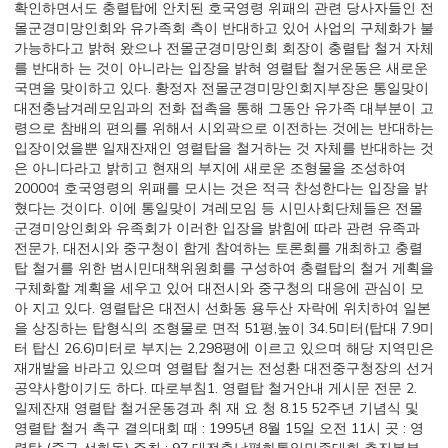
확인하면서도 충렬탑에 안치된 호국영령 위패의 관련 당사자들인 전
몰군경미망인회와 유가족회 측이 반대하고 있어 사업의 구체화가 불
가능하다고 밝혀 왔으나 전몰군경미망인회 회장이 충렬탑 철거 자체
를 반대하 는 것이 아니라는 입장을 밝혀 영렬탑 철거운동은 새로운
국면을 맞이하고 있다. 황정자 전몰군경미망인회지부장은 통일맞이
대전충남겨레모임과의 전화 접촉을 통해 그동안 유가족 대부분이 고
령으로 참배의 편의를 위해서 시외곽으로 이전하는 것에는 반대하는
입장이었을뿐 일재잔재인 영렬탑을 철거하는 것 자체를 반대하는 것
은 아니다라고 밝히고 현재의 부지에 새로운 조형물을 조성하여
2000여 호국영령의 위패를 모시는 것은 적극 찬성한다는 입장을 밝
혔다는 것이다. 이에 통일맞이 겨레모임 등 시민사회단체들은 전몰
군경미앙인회와 유족회가 이러한 입장을 밝힘에 따라 관련 유족과
전문가, 대전시와 중구청이 함게 참여하는 토론회를 개최하고 충렬
탑 철거를 위한 범시민대책위원회를 구성하여 충렬탑의 철거 게획을
구체화할 계획을 세우고 있어 대전시와 중구청의 대응에 관심이 모
아 지고 있다. 영렬탑은 대전시 선화동 용두산 자락에 위치하여 일본
을 상징하는 탑형식의 조형물로 면적 51평,높이 34.5미터(탑대 7.9미
터 탑신 26.6)미터로 부지는 2,298평에 이르고 있으며 해당 지역민은
재개발을 바라고 있으며 영렬탑 철거는 전성환 대전중구청장의 선거
공약사항이기도 하다. 따로부침1. 영렬탑 철거안내 게시문 전문 2.
일제잔재 영렬탑 철거운동경과 취 재 요 청 8.15 52주년 기념식 및
영렬탑 철거 촉구 결의대회 때 : 1995년 8월 15일 오전 11시 곳 : 영