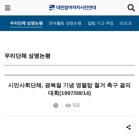
우리단체 성명논평
연대활동 성명논평
칼럼·기고·주장
띠모크라
우리단체 성명논평
시민사회단체, 광복절 기념 영렬탑 철거 촉구 결의
대회(1997/08/14)
531
공유하기