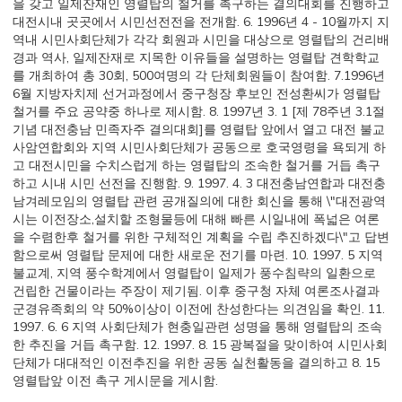
을 갖고 일제잔재인 영렬탑의 철거를 촉구하는 결의대회를 진행하고
대전시내 곳곳에서 시민선전전을 전개함. 6. 1996년 4 - 10월까지 지
역내 시민사회단체가 각각 회원과 시민을 대상으로 영렬탑의 건리배
경과 역사, 일제잔재로 지목한 이유들을 설명하는 영렬탑 견학학교
를 개최하여 총 30회, 500여명의 각 단체회원들이 참여함. 7.1996년
6월 지방자치제 선거과정에서 중구청장 후보인 전성환씨가 영렬탑
철거를 주요 공약중 하나로 제시함. 8. 1997년 3. 1 [제 78주년 3.1절
기념 대전충남 민족자주 결의대회]를 영렬탑 앞에서 열고 대전 불교
사암연합회와 지역 시민사회단체가 공동으로 호국영령을 욕되게 하
고 대전시민을 수치스럽게 하는 영렬탑의 조속한 철거를 거듭 촉구
하고 시내 시민 선전을 진행함. 9. 1997. 4. 3 대전충남연합과 대전충
남겨레모임의 영렬탑 관련 공개질의에 대한 회신을 통해 \"대전광역
시는 이전장소,설치할 조형물등에 대해 빠른 시일내에 폭넓은 여론
을 수렴한후 철거를 위한 구체적인 계획을 수립 추진하겠다\"고 답변
함으로써 영렬탑 문제에 대한 새로운 전기를 마련. 10. 1997. 5 지역
불교계, 지역 풍수학계에서 영렬탑이 일제가 풍수침략의 일환으로
건립한 건물이라는 주장이 제기됨. 이후 중구청 자체 여론조사결과
군경유족회의 약 50%이상이 이전에 찬성한다는 의견임을 확인. 11.
1997. 6. 6 지역 사회단체가 현충일관련 성명을 통해 영렬탑의 조속
한 추진을 거듭 촉구함. 12. 1997. 8. 15 광복절을 맞이하여 시민사회
단체가 대대적인 이전추진을 위한 공동 실천활동을 결의하고 8. 15
영렬탑앞 이전 촉구 게시문을 게시함.