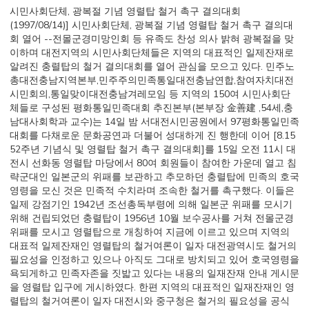
시민사회단체, 광복절 기념 영렬탑 철거 촉구 결의대회
(1997/08/14)] 시민사회단체, 광복절 기념 영렬탑 철거 촉구 결의대
회 열어 --전몰군경미망인회 등 유족도 찬성 의사 밝혀 광복절을 맞
이하며 대전지역의 시민사회단체들은 지역의 대표적인 일제잔재로
알려진 충렬탑의 철거 결의대회를 열어 관심을 모으고 있다. 민주노
총대전충남지역본부,민주주의민족통일대전충남연합,참여자치대전
시민회의,통일맞이대전충남겨레모임 등 지역의 150여 시민사회단
체들로 구성된 평화통일민족대회 추진본부(본부장 金善建 ,54세,충
남대사회학과 교수)는 14일 밤 서대전시민공원에서 97평화통일민족
대회를 다채로운 문화공연과 더불어 성대하게 진 행한데 이어 [8.15
52주년 기념식 및 영렬탑 철거 촉구 결의대회]를 15일 오전 11시 대
전시 선화동 영렬탑 마당에서 80여 회원들이 참여한 가운데 열고 침
략군대인 일본군의 위패를 보관하고 추모하던 충렬탑에 민족의 호국
영령을 모신 것은 민족적 수치라며 조속한 철거를 촉구했다. 이들은
일제 강점기인 1942년 조선총독부령에 의해 일본군 위패를 모시기
위해 건립되었던 충렬탑이 1956년 10월 보수공사를 거쳐 전몰군경
위패를 모시고 영렬탑으로 개칭하여 지금에 이르고 있으며 지역의
대표적 일제잔재인 영렬탑의 철거여론이 일자 대전광역시도 철거의
필요성을 인정하고 있으나 아직도 그대로 방치되고 있어 호국영령을
욕되게하고 민족자존을 짓밟고 있다는 내용의 일재잔재 안내 게시문
을 영렬탑 입구에 게시하였다. 한편 지역의 대표적인 일재잔재인 영
렬탑의 철거여론이 일자 대전시와 중구청은 철거의 필요성을 공식