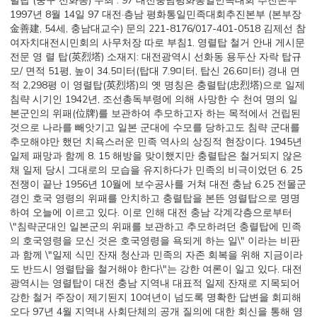
렬탑 (중구 선화동) 주최 : 97 대전충남평화통일민족대회 추진본부
1997년 8월 14일 97 대전·층남 평화통일민족대회추진본부 (본부장
金善建, 54세, 충남대교수) 문의 221-8176/017-401-0518 김제선 참
여자치대전시민회의 사무처장 따로 부침1. 영렬탑 철거 안내 게시문
전문 영 렬 탑(英烈塔) 소재지: 대전광역시 선화동 용두산 자락 탑규
모/ 면적 51평, 높이 34.5미터(탑대 7.9미터, 탑신 26.6미터) 경내 면
적 2,298평 이 영렬탑(英烈塔)의 옛 명칭은 충렬탑(忠烈塔)으로 일제
침략 시기인 1942년, 조선총독부령에 의해 사망한 수 천여 명의 일
본군인의 위패(位牌)를 보관하여 추모하고자 하는 목적에서 건립된
것으로 나라를 빼앗기고 일본 군대에 수모를 당하고도 침략 군대를
추모해야만 했던 치욕스러운 민족 역사의 상징적 현장이다. 1945년
일제 패망과 함께 8. 15 해방을 맞이했지만 충렬탑은 철거되지 않은
채 일제 당시 그대로의 모습을 유지하다가 민족의 비극이었던 6. 25
전쟁이 끝난 1956년 10월에 보수공사를 거쳐 대전 충남 6.25 전몰군
경인 호국 영령의 위패를 안치하고 충렬탑을 본뜬 영렬탑으로 명명
하여 오늘에 이르고 있다. 이로 인해 대전 충남 각계각층으로부터
\"침략군대인 일본군의 위패를 보관하고 추모하려던 충렬탑에 민족
의 호국영령을 모신 것은 호국영령을 욕되게 하는 일\" 이라는 비판
과 함께 \"일제 식민 잔재 청산과 민족의 자존 회복을 위해 지금이라
도 반드시 영렬탑을 철거해야 한다\"는 강한 여론이 일고 있다. 대전
광역시는 영렬탑이 대전 충남 지역내 대표적 일제 잔재로 지목되어
강한 철거 주장이 제기된지 10여년이 넘도록 명확한 답변을 회피해
오다 97년 4월 지역내 사회단체의 공개 질의에 대한 회신을 통해 영