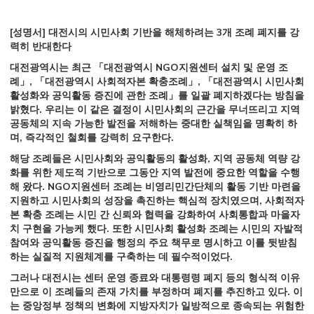
[성명서] 대전시의 시민사회 기반을 해체하려는 3개 조례 폐지를 강
력히 반대한다
대전광역시는 최근 「대전광역시 NGO지원센터 설치 및 운영 조
례」, 「대전광역시 사회적자본 확충조례」, 「대전광역시 시민사회
활성화와 공익활동 증진에 관한 조례」를 일괄 폐지하겠다는 방침을
밝혔다. 우리는 이 같은 결정이 시민사회의 근간을 무너뜨리고 지역
공동체의 지속 가능한 발전을 저해하는 중대한 실책임을 명확히 하
며, 즉각적인 철회를 강력히 요구한다.
해당 조례들은 시민사회와 공익활동의 활성화, 지역 공동체 역량 강
화를 위한 제도적 기반으로 그동안 지역 발전에 중요한 역할을 수행
해 왔다. NGO지원센터 조례는 비영리민간단체의 활동 기반 마련을
지원하고 시민사회의 성장을 촉진하는 핵심적 장치였으며, 사회적자
본 확충 조례는 시민 간 신뢰와 협력을 강화하여 사회통합과 마을자
치 구현을 가능케 했다. 또한 시민사회 활성화 조례는 시민의 자발적
참여와 공익활동 증진을 행정의 주요 책무로 명시하고 이를 뒷받침
하는 실질적 지원체계를 구축하는 데 필수적이었다.
그러나 대전시는 센터 운영 종료와 대통령령 폐지 등의 형식적 이유
만으로 이 조례들의 존재 가치를 부정하며 폐지를 추진하고 있다. 이
는 중앙정부 정책의 변화에 지방자치가 일방적으로 종속되는 위험한