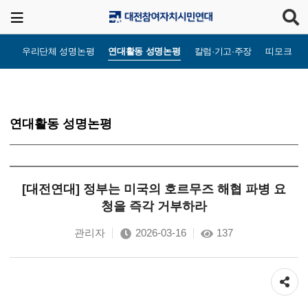
우리단체 성명논평
연대활동 성명논평
칼럼·기고·주장
띠모크라
연대활동 성명논평
[대전연대] 정부는 미국의 호르무즈 해협 파병 요
청을 즉각 거부하라
관리자
2026-03-16
137
공유하기