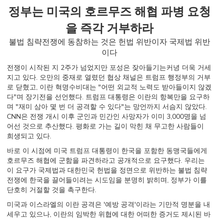
정부는 미국의 호르무즈 해협 파병 요청
을 즉각 거부하라
불법 침략전쟁에 동참하는 것은 헌법 위반이자 국제법 위반
이다
전쟁이 시작된 지 2주가 넘었지만 포성은 잦아들기는커녕 더욱 거세
지고 있다. 오만의 중재로 열렸던 협상 채널은 트럼프 행정부의 거부
로 닫혔고, 이란 혁명수비대는 "어떤 외교적 노력도 받아들이지 않겠
다"며 장기전을 선언했다. 트럼프 대통령은 이란의 항복만을 요구하
며 "재미 삼아 몇 번 더 공격할 수 있다"는 망언까지 서슴지 않았다.
CNN은 전쟁 개시 이후 군인과 민간인 사망자가 이미 3,000명을 넘
어선 것으로 추산했다. 평화로 가는 길이 막힌 채 무고한 사람들이
희생되고 있다.
바로 이 시점에 미국 트럼프 대통령이 한국을 포함한 동맹국들에게
호르무즈 해협에 군함을 파견하라고 공개적으로 요구했다. 우리는
이 요구가 국제법과 대한민국 헌법을 정면으로 위반하는 불법 침략
전쟁에 한국을 끌어들이려는 시도임을 분명히 밝히며, 정부가 이를
단호히 거절할 것을 촉구한다.
미국과 이스라엘의 이란 공격은 '예방 공격'이라는 기만적 명분을 내
세우고 있으나, 이란의 임박한 위협에 대한 어떠한 증거도 제시된 바