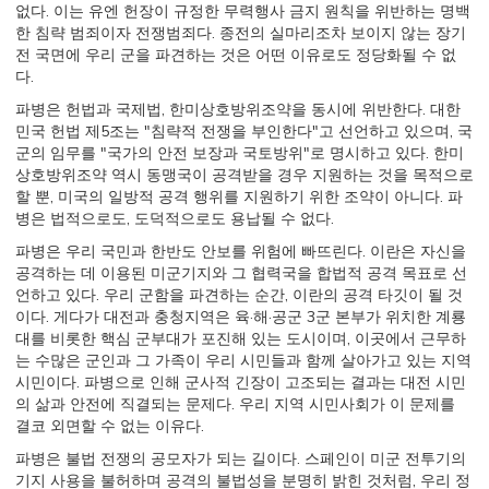
없다. 이는 유엔 헌장이 규정한 무력행사 금지 원칙을 위반하는 명백
한 침략 범죄이자 전쟁범죄다. 종전의 실마리조차 보이지 않는 장기
전 국면에 우리 군을 파견하는 것은 어떤 이유로도 정당화될 수 없
다.
파병은 헌법과 국제법, 한미상호방위조약을 동시에 위반한다. 대한
민국 헌법 제5조는 "침략적 전쟁을 부인한다"고 선언하고 있으며, 국
군의 임무를 "국가의 안전 보장과 국토방위"로 명시하고 있다. 한미
상호방위조약 역시 동맹국이 공격받을 경우 지원하는 것을 목적으로
할 뿐, 미국의 일방적 공격 행위를 지원하기 위한 조약이 아니다. 파
병은 법적으로도, 도덕적으로도 용납될 수 없다.
파병은 우리 국민과 한반도 안보를 위험에 빠뜨린다. 이란은 자신을
공격하는 데 이용된 미군기지와 그 협력국을 합법적 공격 목표로 선
언하고 있다. 우리 군함을 파견하는 순간, 이란의 공격 타깃이 될 것
이다. 게다가 대전과 충청지역은 육·해·공군 3군 본부가 위치한 계룡
대를 비롯한 핵심 군부대가 포진해 있는 도시이며, 이곳에서 근무하
는 수많은 군인과 그 가족이 우리 시민들과 함께 살아가고 있는 지역
시민이다. 파병으로 인해 군사적 긴장이 고조되는 결과는 대전 시민
의 삶과 안전에 직결되는 문제다. 우리 지역 시민사회가 이 문제를
결코 외면할 수 없는 이유다.
파병은 불법 전쟁의 공모자가 되는 길이다. 스페인이 미군 전투기의
기지 사용을 불허하며 공격의 불법성을 분명히 밝힌 것처럼, 우리 정