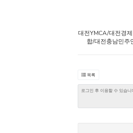
대전YMCA/대전경
합/대전충남민주
목록