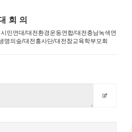
 대 회 의
치시민연대/대전환경운동연합/대전충남녹색연
생명의숲/대전흥사단/대전참교육학부모회