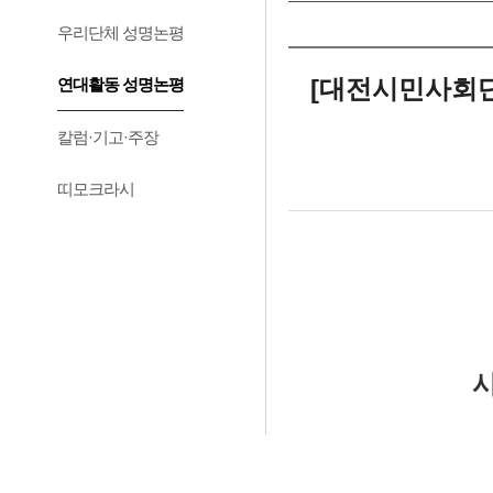
우리단체 성명논평
[대전시민사회단
연대활동 성명논평
칼럼·기고·주장
띠모크라시