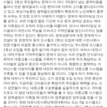
시철도 2호선 추진절차는 문제가 더 크다. 5억원이 넘는 용역비용을
들여서 만든 용역결과가 시장 한마디에 지하와 고가를 왔다갔다가하
고 있고, 예상가능했던 광역철도망계획이 확정되자 노선계획이 춤추
듯 바뀌는 것 또한 도무지 이해하기 어렵다. 정부의 예비타당성 조사
를 앞두고, 과연 이렇게 짧은 기간에 수요 등의 경제성 검토는 제대
로 이뤄졌는지 오히려 걱정스러울 따름이며, 또다시 예비타당성 조
사결과가 대전시의 무능을 드러내고 지역민들을 망신시키지는 않을
까하는 우려가 앞선다. 뿐만아니라, 경제성분석에 대한 문제제기나
건설비 및 운영적자 등의 도시철도 2호선 도입에 대한 시민사회나
전문가들의 따끔한 충고에도 불구하고 대전시는 무시한채 도시철도
2호선 도입을 위한 절차 밟기에 여념이 없어 보인다. 따라서 대전시
는 대덕구청과 지역주민들이 문제가 있다는 식의 안일한 인식보다는
최적의 대중교통 시스템을 구축하기 위한 논의에 적극 화답하는 것
이야말로 갈등과 증오의 지방자치가 아니라, 화합하고 협력하는 거
버넌스형 지방자치를 통해 대전의 백년지대계인 대중교통 시스템을
구축할 수 있을 것임을 명심해야 할 것이다. 그렇게 하기 위해서는
현재 대전시가 추진하고 있는 고가 경전철 도입 논의는 전면 중단되
어야 한다. 지금처럼 고비용으로 특정지역 주민들만 혜택을 보는 고
가 경전철이 아닌, 대중교통 수송효율을 실질적으로 높이고, 저비용
으로도 더 많은 대전시민들이 혜택을 볼 수 있는 대중교통 시스템으
로 정책결정이 이뤄질 때 대전시의 정책결정은 당위성을 얻을 수 있
을 것이다. 한편 대전시민사회단체연대회의는 오는 3일 도시철도2