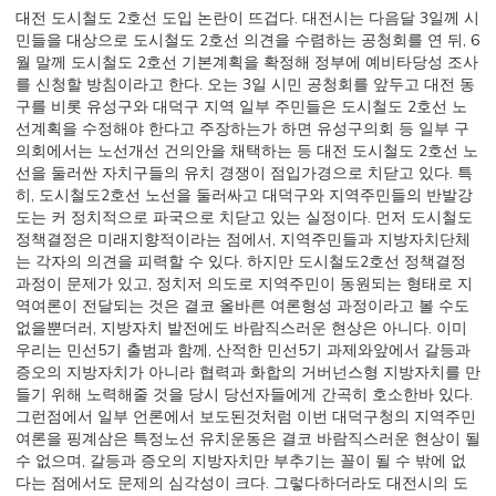
대전 도시철도 2호선 도입 논란이 뜨겁다. 대전시는 다음달 3일께 시
민들을 대상으로 도시철도 2호선 의견을 수렴하는 공청회를 연 뒤, 6
월 말께 도시철도 2호선 기본계획을 확정해 정부에 예비타당성 조사
를 신청할 방침이라고 한다. 오는 3일 시민 공청회를 앞두고 대전 동
구를 비롯 유성구와 대덕구 지역 일부 주민들은 도시철도 2호선 노
선계획을 수정해야 한다고 주장하는가 하면 유성구의회 등 일부 구
의회에서는 노선개선 건의안을 채택하는 등 대전 도시철도 2호선 노
선을 둘러싼 자치구들의 유치 경쟁이 점입가경으로 치닫고 있다. 특
히, 도시철도2호선 노선을 둘러싸고 대덕구와 지역주민들의 반발강
도는 커 정치적으로 파국으로 치닫고 있는 실정이다. 먼저 도시철도
정책결정은 미래지향적이라는 점에서, 지역주민들과 지방자치단체
는 각자의 의견을 피력할 수 있다. 하지만 도시철도2호선 정책결정
과정이 문제가 있고, 정치저 의도로 지역주민이 동원되는 형태로 지
역여론이 전달되는 것은 결코 올바른 여론형성 과정이라고 볼 수도
없을뿐더러, 지방자치 발전에도 바람직스러운 현상은 아니다. 이미
우리는 민선5기 출범과 함께, 산적한 민선5기 과제와앞에서 갈등과
증오의 지방자치가 아니라 협력과 화합의 거버넌스형 지방자치를 만
들기 위해 노력해줄 것을 당시 당선자들에게 간곡히 호소한바 있다.
그런점에서 일부 언론에서 보도된것처럼 이번 대덕구청의 지역주민
여론을 핑계삼은 특정노선 유치운동은 결코 바람직스러운 현상이 될
수 없으며, 갈등과 증오의 지방자치만 부추기는 꼴이 될 수 밖에 없
다는 점에서도 문제의 심각성이 크다. 그렇다하더라도 대전시의 도