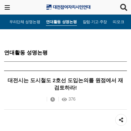
우리단체 성명논평
연대활동 성명논평
칼럼·기고·주장
띠모크라
연대활동 성명논평
대전시는 도시철도 2호선 도입논의를 원점에서 재
검토하라!
376
공유하기