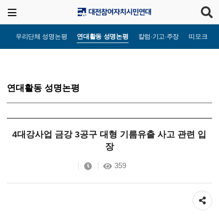
우리단체 성명논평
연대활동 성명논평
칼럼·기고·주장
띠모크라
연대활동 성명논평
4대강사업 금강 3공구 대형 기름유출 사고 관련 입
장
359
공유하기