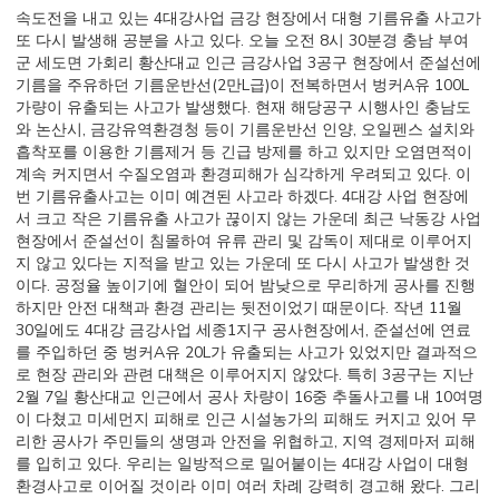
속도전을 내고 있는 4대강사업 금강 현장에서 대형 기름유출 사고가
또 다시 발생해 공분을 사고 있다. 오늘 오전 8시 30분경 충남 부여
군 세도면 가회리 황산대교 인근 금강사업 3공구 현장에서 준설선에
기름을 주유하던 기름운반선(2만L급)이 전복하면서 벙커A유 100L
가량이 유출되는 사고가 발생했다. 현재 해당공구 시행사인 충남도
와 논산시, 금강유역환경청 등이 기름운반선 인양, 오일펜스 설치와
흡착포를 이용한 기름제거 등 긴급 방제를 하고 있지만 오염면적이
계속 커지면서 수질오염과 환경피해가 심각하게 우려되고 있다. 이
번 기름유출사고는 이미 예견된 사고라 하겠다. 4대강 사업 현장에
서 크고 작은 기름유출 사고가 끊이지 않는 가운데 최근 낙동강 사업
현장에서 준설선이 침몰하여 유류 관리 및 감독이 제대로 이루어지
지 않고 있다는 지적을 받고 있는 가운데 또 다시 사고가 발생한 것
이다. 공정율 높이기에 혈안이 되어 밤낮으로 무리하게 공사를 진행
하지만 안전 대책과 환경 관리는 뒷전이었기 때문이다. 작년 11월
30일에도 4대강 금강사업 세종1지구 공사현장에서, 준설선에 연료
를 주입하던 중 벙커A유 20L가 유출되는 사고가 있었지만 결과적으
로 현장 관리와 관련 대책은 이루어지지 않았다. 특히 3공구는 지난
2월 7일 황산대교 인근에서 공사 차량이 16중 추돌사고를 내 10여명
이 다쳤고 미세먼지 피해로 인근 시설농가의 피해도 커지고 있어 무
리한 공사가 주민들의 생명과 안전을 위협하고, 지역 경제마저 피해
를 입히고 있다. 우리는 일방적으로 밀어붙이는 4대강 사업이 대형
환경사고로 이어질 것이라 이미 여러 차례 강력히 경고해 왔다. 그리