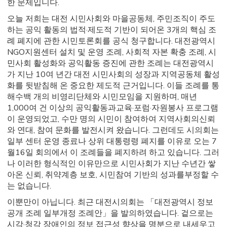
한 문제입니다.
오늘 저희는 대전 시민사회와 마을공동체, 주민조직이 주도
하는 공익 활동의 법적·제도적 기반이 되어온 3개의 핵심 조
례 폐지에 관한 시민토론회를 공식 청구합니다. 대전광역시
NGO지원센터 설치 및 운영 조례, 사회적 자본 확충 조례, 시
민사회 활성화와 공익활동 증진에 관한 조례는 대전광역시
가 지난 10여 년간 대전 시민사회의 성장과 지역공동체 활성
화를 뒷받침해 온 중요한 제도적 근거입니다. 이들 조례를 통
해수백 개의 비영리단체와 시민모임을 지원하며, 매년
1,000여 건 이상의 공익활동과교육·포럼·자원봉사 프로그램
이 운영되었고, 수만 명의 시민이 참여하여 지역사회의신뢰
와 연대, 참여 문화를 발전시켜 왔습니다. 그런데도 시의회는
일부 센터 운영 종료나 상위 대통령령 폐지를 이유로 오는 7
월16일 회의에서 이 조례들을 폐지하려 하고 있습니다. 그러
나 이러한 형식적인 이유만으로 시민사회가 지난 수년간 쌓
아온 신뢰, 취약계층 보호, 시민참여 기반의 성과를부정할 수
는 없습니다.
이뿐만이 아닙니다. 최근 대전시의회는 「대전광역시 정보
공개 조례 일부개정 조례안」을 발의하였습니다. 겉으로는
시각·청각 장애인의 정보 접근성 향상을 명분으로 내세우고