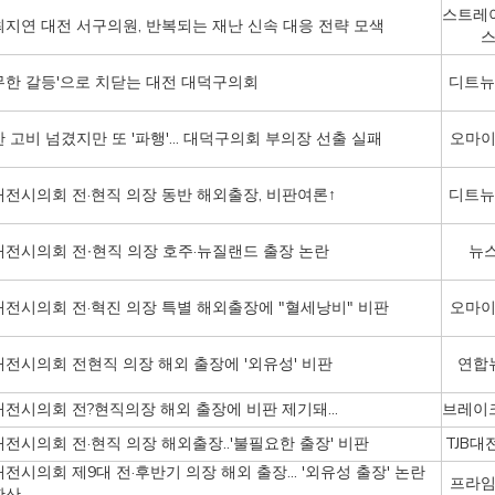
스트레
최지연 대전 서구의원, 반복되는 재난 신속 대응 전략 모색
무한 갈등'으로 치닫는 대전 대덕구의회
디트뉴
한 고비 넘겼지만 또 '파행'... 대덕구의회 부의장 선출 실패
오마
대전시의회 전·현직 의장 동반 해외출장, 비판여론↑
디트뉴
대전시의회 전∙현직 의장 호주·뉴질랜드 출장 논란
뉴스
대전시의회 전·혁진 의장 특별 해외출장에 "혈세낭비" 비판
오마
대전시의회 전현직 의장 해외 출장에 '외유성' 비판
연합
대전시의회 전?현직의장 해외 출장에 비판 제기돼...
브레이
대전시의회 전·현직 의장 해외출장..'불필요한 출장' 비판
TJB대
대전시의회 제9대 전·후반기 의장 해외 출장... '외유성 출장' 논란
프라
확산