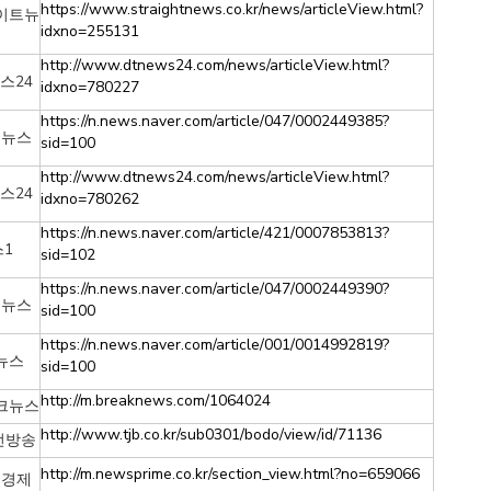
https://www.straightnews.co.kr/news/articleView.html?
이트뉴
idxno=255131
스
http://www.dtnews24.com/news/articleView.html?
스24
idxno=780227
https://n.news.naver.com/article/047/0002449385?
이뉴스
sid=100
http://www.dtnews24.com/news/articleView.html?
스24
idxno=780262
https://n.news.naver.com/article/421/0007853813?
1
sid=102
https://n.news.naver.com/article/047/0002449390?
이뉴스
sid=100
https://n.news.naver.com/article/001/0014992819?
뉴스
sid=100
http://m.breaknews.com/1064024
크뉴스
http://www.tjb.co.kr/sub0301/bodo/view/id/71136
전방송
http://m.newsprime.co.kr/section_view.html?no=659066
임경제