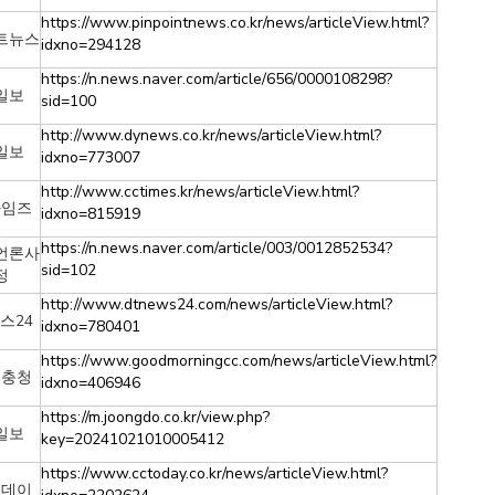
https://www.pinpointnews.co.kr/news/articleView.html?
트뉴스
idxno=294128
https://n.news.naver.com/article/656/0000108298?
일보
sid=100
http://www.dynews.co.kr/news/articleView.html?
일보
idxno=773007
http://www.cctimes.kr/news/articleView.html?
타임즈
idxno=815919
https://n.news.naver.com/article/003/0012852534?
언론사
sid=102
정
http://www.dtnews24.com/news/articleView.html?
스24
idxno=780401
https://www.goodmorningcc.com/news/articleView.html?
닝충청
idxno=406946
https://m.joongdo.co.kr/view.php?
일보
key=20241021010005412
https://www.cctoday.co.kr/news/articleView.html?
투데이