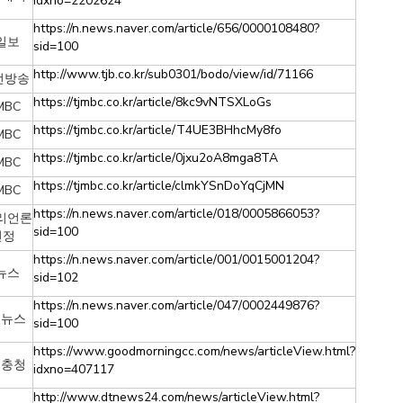
idxno=2202624
https://n.news.naver.com/article/656/0000108480?
일보
sid=100
http://www.tjb.co.kr/sub0301/bodo/view/id/71166
전방송
https://tjmbc.co.kr/article/8kc9vNTSXLoGs
BC
https://tjmbc.co.kr/article/T4UE3BHhcMy8fo
BC
https://tjmbc.co.kr/article/0jxu2oA8mga8TA
BC
https://tjmbc.co.kr/article/clmkYSnDoYqCjMN
BC
https://n.news.naver.com/article/018/0005866053?
리언론
sid=100
선정
https://n.news.naver.com/article/001/0015001204?
뉴스
sid=102
https://n.news.naver.com/article/047/0002449876?
이뉴스
sid=100
https://www.goodmorningcc.com/news/articleView.html?
닝충청
idxno=407117
http://www.dtnews24.com/news/articleView.html?