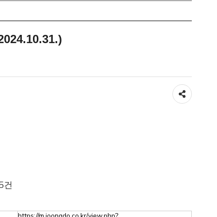
24.10.31.)
공유하기
45건
https://m.joongdo.co.kr/view.php?