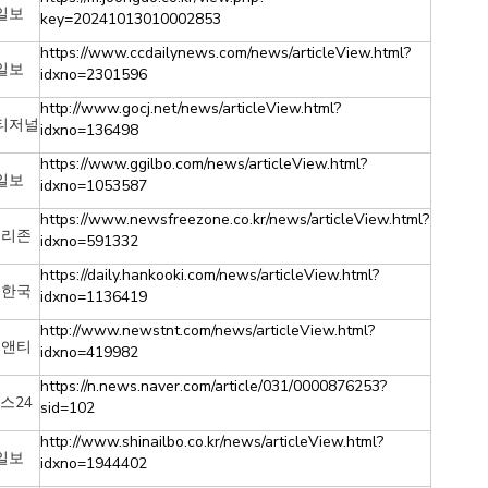
일보
key=20241013010002853
https://www.ccdailynews.com/news/articleView.html?
일보
idxno=2301596
http://www.gocj.net/news/articleView.html?
티저널
idxno=136498
https://www.ggilbo.com/news/articleView.html?
일보
idxno=1053587
https://www.newsfreezone.co.kr/news/articleView.html?
프리존
idxno=591332
https://daily.hankooki.com/news/articleView.html?
리한국
idxno=1136419
http://www.newstnt.com/news/articleView.html?
티앤티
idxno=419982
https://n.news.naver.com/article/031/0000876253?
스24
sid=102
http://www.shinailbo.co.kr/news/articleView.html?
일보
idxno=1944402