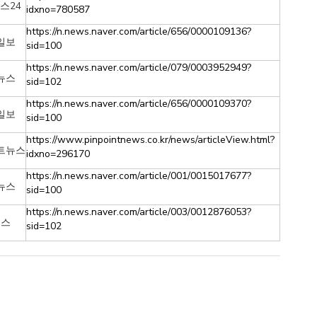
스24
idxno=780587
https://n.news.naver.com/article/656/0000109136?
일보
sid=100
https://n.news.naver.com/article/079/0003952949?
뉴스
sid=102
https://n.news.naver.com/article/656/0000109370?
일보
sid=100
https://www.pinpointnews.co.kr/news/articleView.html?
트뉴스
idxno=296170
https://n.news.naver.com/article/001/0015017677?
뉴스
sid=100
https://n.news.naver.com/article/003/0012876053?
시스
sid=102