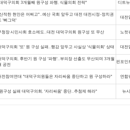
"대덕구의회 3개월째 원구성 파행, 식물의회 전락"
디트뉴
"산적한 현안은 어쩌고"…예산 국회 앞두고 대전 대전시정-정치권
대전
또 '삐그덕'
구청장·시민사회 호소에도…대전 대덕구의회 원구성 또 무산
노컷
대덕구의회 '또' 원 구성 실패…행감 앞두고 사실상 '식물의회' 상태
대전
대덕구의회, 후반기 원 구성 '파행'...부의장 선출도 무산되며 3개월
핀포인
째 공전
대전참여연대 "대덕구의원들은 자리싸움 중단하고 원 구성하라"
연합
"원구성 실패 대덕구의회, '자리싸움' 중단…추첨제 해라"
뉴