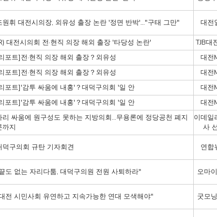
조원휘 대전시의장, 외유성 출장 논란 '정면 반박'…"구태 그만"
대전
(R) 대전시의회 전·현직 의장 해외 출장 '타당성 논란'
TJB대
[리포트]전·현직 의장 해외 출장？외유성
대전M
[리포트]전·현직 의장 해외 출장？외유성
대전M
[리포트]'감투 싸움에 내홍'？대덕구의회 '일 안
대전M
[리포트]'감투 싸움에 내홍'？대덕구의회 '일 안
대전M
자리 싸움에 원구성도 못하는 지방의회…무용론에 정당공천 폐지
이데일
론까지
사 
대덕구의회 규탄 기자회견
연합
"끝도 없는 자리다툼, 대덕구의원 전원 사퇴하라"
오마
"대전 시민사회 유연하고 지속가능한 연대 모색해야"
굿모