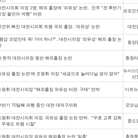
대전시의회 의장 2명, 해외 출장에 '외유성' 논란… 민주 "전·후반기
핀포인
의장 둘만의 여행" 비판
산건위 빠진 대전시의회 트램 국외 출장…'외유성' 논란
대전
"행감 코앞인데 꼭! 가야 하나?"...대전시의장 '외유성' 해외 출장 논
동양
란
전·현직 대전시의장 동반 해외출장 논란
충청
뉴시스
외유성 출장 논란'에 조원휘 의장 "세금으로 놀러다닐 생각 없어"
선
조원휘 대전시의장 "해외출장 외유성 비판, 구태" 반박
디트뉴
후반기 70일째 파행 중인 대전 대덕구의회
굿모
조원휘 대전시의회 의장, 외유성 출장 논란 반박… "우호 교류 강화
중도
& 무궤도 트램 시찰"
조원휘 대전시의장 외유성 해외출장 논란 '일축'
충청