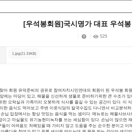
[우석봉회원]국시명가 대표 우석봉
529
1.jpg(21.33KB)
 찾아 회원 유덕준씨의 권유로 참여자치시민연대의 회원이 된 우석봉 회
물 앞에는 마당이 있고, 해물을 신선하게 생물로 준비하기위한 큰 수조가 있
 위한 오락실과 가족끼리 오붓하게 식사를 즐길 수 있는 공간이 있다. 이 
요리한 음식도 먹어보고 주변 이웃식당의 칼국수집도 다니면서 비교분석하는
 손닙 입장에서는 항상 맛있는 음식을 먹는 셈이다. 메뉴로는 해물샤브샤브
급이고 마실물도 유기농현미녹차를 쓰는 세심함이 있다. 손님이 많으면 재
 친구들이 어려움도 처해있을 때 가리지 않고 도움을 주는 순수한 분이고 이
 아름다운 참여가 맑고 푸른 세상을 만드는데 큰 몫을 하는 것이라 생각되