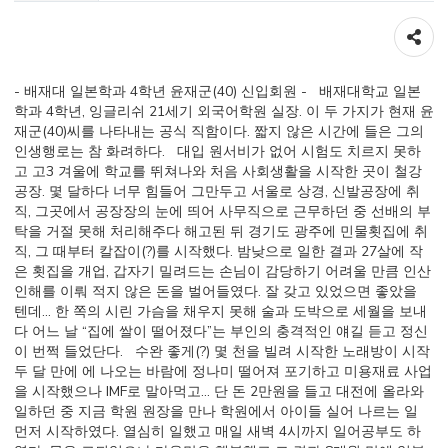
공유하기
- 배재대 일본학과 4학년 윤재군(40) 신입회원 - 배재대학교 일본
학과 4학년, 잉글리쉬 21세기 외국어학원 실장. 이 두 가지가 현재 윤
재군(40)씨를 나타내는 공식 직함이다. 짧지 않은 시간에 들은 그의
인생행로는 참 화려하다. 대입 원서비가 없어 시험도 치르지 못하
고 고3 겨울에 학교를 뛰쳐나와 처음 사회생활을 시작한 곳이 철강
공장. 몇 달하다 너무 힘들어 그만두고 서울로 상경, 신발공장에 취
직, 그곳에서 공장장의 눈에 띄어 사무직으로 근무하던 중 선배의 부
탁을 거절 못해 처리해주다 해고된 뒤 경기도 광주에 민물횟집에 취
직, 그 때부터 칼잡이(?)를 시작했다. 밤낮으로 일한 결과 27살에 작
은 횟집을 개업, 갑자기 밀려드는 손님이 감당하기 어려울 만큼 인산
인해를 이뤄 적지 않은 돈을 벌어들였다. 잘 갖고 있었으면 좋았을
텐데... 한 쪽의 시린 가슴을 채우지 못해 술과 도박으로 세월을 보내
다 어느 날 “집에 쌀이 떨어졌다”는 부인의 충격적인 얘길 듣고 정신
이 번쩍 들었단다. 수완 좋게(?) 몇 천을 빌려 시작한 노래방이 시작
두 달 만에
에 나오는 바람에 정나미 떨어져 포기하고 미용재료 사업
을 시작했으나 IMF로 말아먹고... 단 돈 2만원을 들고 대전에 올라와
일하던 중 지금 학원 원장을 만나 학원에서 아이들 실어 나르는 일
먼저 시작하였다. 열심히 일했고 매일 새벽 4시까지 일어공부도 하