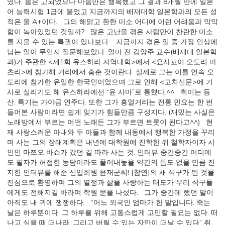
였다. 몸은 고되었으나 마음만은 행복했고 그 결과 8개월 만에 일본
어 능력시험 1급에 붙었고 지금까지의 배재대학 일본학과의 모든 성
적은 올 A+이다. 그의 해맑고 환한 미소 어디에 이런 어려움과 막막
함이 녹아있었던 것일까? 많은 고난을 겪은 사람만이 찬란한 미소
를 지을 수 있는 특권이 있나보다. 지금까지 겪은 일 중 가장 인상에
남는 일이 무언지 질문해보았다. 얼마 전 김양주 교수(배재대 일본학
과)가 주관한 <제1회 유스하라 지역대학>에서 <요사꼬이 오도리 마
츠리>에 참가해 거리에서 춤춘 것이란다. 실제로 그는 이틀 연속 오
도리에 참가한 유일한 한국인이었으며 그로 인해 <고치신문>에 기
사로 실리기도 해 유스하라에선 “윤 사마”로 통했다.^^ 취미는 등
산, 특기는 가야금 연주다. 또한 그가 흥얼거리는 전통 민요는 한 번
들어본 사람이라면 쉽게 잊기가 힘들만큼 구성지다. (재밌는 사실은
노래방에서 부르는 어떤 노래든 그가 부르면 트롯이 된다고^^) 현
재 사랑스러운 아내와 두 아들과 함께 내동에서 행복한 가정을 꾸리
며 사는 그의 장래계획은 내년에 대학원에 진학한 뒤 철학자이자 시
인인 마쯔오 바쇼가 갔던 길 따라 사는 것. 인터뷰 중간중간 어디에
도 필자가 허접한 농담이라도 풀어내놓을 약간의 틈도 없을 만큼 진
지한 인터뷰를 해준 신입회원 윤재군씨! [참연]의 새 식구가 된 것을
진심으로 환영하며 그의 열정과 삶을 사랑하는 태도가 우리 식구들
에게도 전해지길 바라며 학원 문을 나섰다. 그가 중간에 했던 말이
아직도 내 귀에 쟁쟁하다. “어느 외국인 엄마가 한 말입니다. 죽는
날은 하루뿐이다. 그 하루를 위해 고통스럽게 고민할 필요는 없다. 떠
나고 싶을 때 떠나라. 그리고 버릴 수 있는 자만이 떠날 수 있다” 취