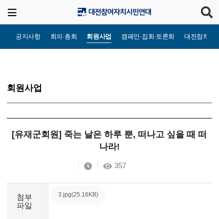
공지사항
회의·총회
회원사업
캠페인·집회·토론회
대전참치TV
회원사업
[유재군회원] 죽는 날은 하루 뿐, 떠나고 싶을 때 떠
나라!
357
3.jpg(25.16KB)
첨부
파일